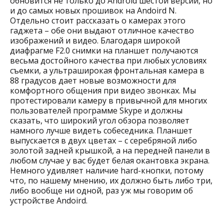
обновится не только до Android шестой версии, но
и до самых новых прошивок на Andoird N.
Отдельно стоит рассказать о камерах этого
гаджета – обе они выдают отличное качество
изображений и видео. Благодаря широкой
диафрагме F2.0 снимки на планшет получаются
весьма достойного качества при любых условиях
съемки, а ультраширокая фронтальная камера в
88 градусов дает новые возможности для
комфортного общения при видео звонках. Мы
протестировали камеру в привычной для многих
пользователей программе Skype и должны
сказать, что широкий угол обзора позволяет
намного лучше видеть собеседника. Планшет
выпускается в двух цветах – с серебряной либо
золотой задней крышкой, а на передней панели в
любом случае у вас будет белая окантовка экрана.
Немного удивляет наличие hard-кнопки, потому
что, по нашему мнению, их должно быть либо три,
либо вообще ни одной, раз уж мы говорим об
устройстве Andoird.