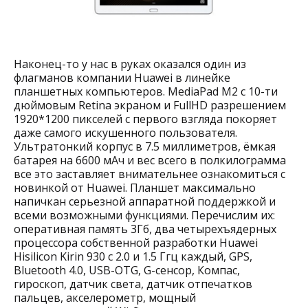
Наконец-то у нас в руках оказался один из
флагманов компании Huawei в линейке
планшетных компьютеров. MediaPad M2 с 10-ти
дюймовым Retina экраном и FullHD разрешением
1920*1200 пикселей с первого взгляда покоряет
даже самого искушенного пользователя.
Ультратонкий корпус в 7.5 миллиметров, ёмкая
батарея на 6600 мАч и вес всего в полкилограмма
все это заставляет внимательнее ознакомиться с
новинкой от Huawei. Планшет максимально
напичкан серьезной аппаратной поддержкой и
всеми возможными функциями. Перечислим их:
оперативная память 3Гб, два четырехъядерных
процессора собственной разработки Huawei
Hisilicon Kirin 930 c 2.0 и 1.5 Ггц каждый, GPS,
Bluetooth 4.0, USB-OTG, G-сенсор, Компас,
гироскоп, датчик света, датчик отпечатков
пальцев, акселерометр, мощный