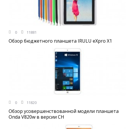
0
11881
Обзор бюджетного планшета IRULU eXpro X1
0
11820
Обзор усовершенствованной модели планшета
Onda V820w в версии CH