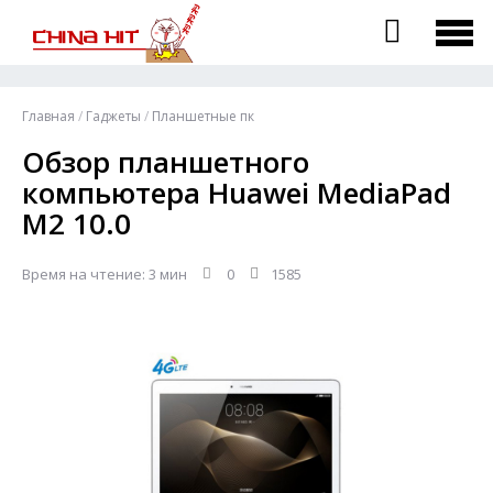
Главная
/
Гаджеты
/
Планшетные пк
Обзор планшетного
компьютера Huawei MediaPad
M2 10.0
Время на чтение: 3 мин
0
1585