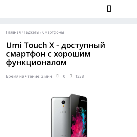
Главная
/
Гаджеты
/
Смартфоны
Umi Touch X - доступный
смартфон с хорошим
функционалом
Время на чтение: 2 мин
0
1338